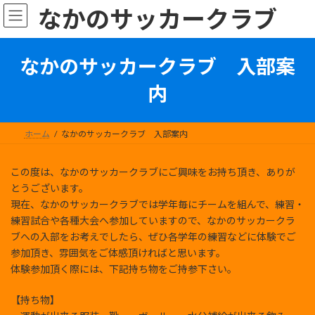
コ
ナ
なかのサッカークラブ
ン
ビ
テ
ゲ
ン
ー
なかのサッカークラブ 入部案
ツ
シ
へ
ョ
内
ス
ン
キ
に
ッ
移
プ
動
ホーム
なかのサッカークラブ 入部案内
この度は、なかのサッカークラブにご興味をお持ち頂き、ありが
とうございます。
現在、なかのサッカークラブでは学年毎にチームを組んで、練習・
練習試合や各種大会へ参加していますので、なかのサッカークラ
ブへの入部をお考えでしたら、ぜひ各学年の練習などに体験でご
参加頂き、雰囲気をご体感頂ければと思います。
体験参加頂く際には、下記持ち物をご持参下さい。
【持ち物】