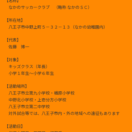
【名称】
なかのサッカークラブ （略称 なかのＳＣ）
【所在地】
八王子市中野上町５－３２－１３（なかの幼稚園内）
【代表】
佐藤 博一
【対象】
キッズクラス（年長）
小学１年生～小学６年生
【活動場所】
八王子市立第九小学校・楢原小学校
中野北小学校・上壱分方小学校
八王子市立第二中学校
対外試合等では、八王子市内・外の地域への遠征もあります
【活動日】