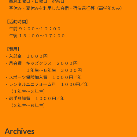
毎週土曜日・日曜日 祝祭日
春休み・夏休みを利用した合宿・宿泊遠征等（高学年のみ）
【活動時間】
午前 ９：００～１２：００
午後 １３：００～１７：００
【費用】
・入部金 １０００円
・月会費 キッズクラス ２０００円
１年生～６年生 ３０００円
・スポーツ保険加入費 １０００円／年
・レンタルユニフォーム料 １００0円／年
（１年生～３年生）
・選手登録費 １０００円／年
（３年生～６年生）
Archives