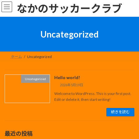
コ
ナ
なかのサッカークラブ
ン
ビ
テ
ゲ
ン
ー
ツ
シ
Uncategorized
へ
ョ
ス
ン
キ
に
ッ
移
ホーム
Uncategorized
プ
動
Hello world!
Uncategorized
2026年5月19日
Welcome to WordPress. This is your first post.
Edit or delete it, then start writing!
続きを読む
最近の投稿