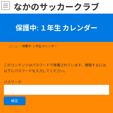
コ
ナ
なかのサッカークラブ
ン
ビ
テ
ゲ
ン
ー
ツ
シ
保護中: １年生 カレンダー
へ
ョ
ス
ン
キ
に
ッ
移
ホーム
保護中: １年生 カレンダー
プ
動
このコンテンツはパスワードで保護されています。閲覧するには
以下にパスワードを入力してください。
パスワード: